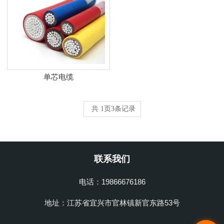
单芯电缆
共
1
页
3
条记录
联系我们
电话：19866676186
地址：江苏省宜兴市官林镇新官东路53号