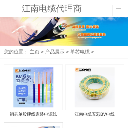
江南电缆代理商
您的位置：
主页
>
产品展示
>
单芯电缆
>
铜芯单股硬线家装电源线
江南电缆五彩BV电线